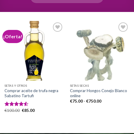
¡Oferta!
Add to
Add to
wishlist
wishlist
SETAS Y OTROS
SETAS SECAS
Comprar aceite de trufa negra
Comprar Hongos Conejo Blanco
Sabatino Tartufi
online
Rango
€
75.00
-
€
750.00
de
precios:
El
El
€
100.00
€
85.00
Valorado
desde
precio
precio
con
4.50
€75.00
original
actual
hasta
de 5
era:
es:
€750.00
€100.00.
€85.00.