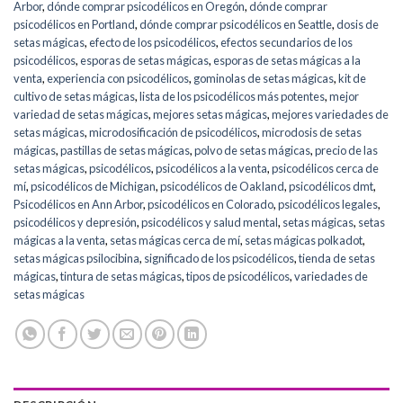
Arbor
,
dónde comprar psicodélicos en Oregón
,
dónde comprar
psicodélicos en Portland
,
dónde comprar psicodélicos en Seattle
,
dosis de
setas mágicas
,
efecto de los psicodélicos
,
efectos secundarios de los
psicodélicos
,
esporas de setas mágicas
,
esporas de setas mágicas a la
venta
,
experiencia con psicodélicos
,
gominolas de setas mágicas
,
kit de
cultivo de setas mágicas
,
lista de los psicodélicos más potentes
,
mejor
variedad de setas mágicas
,
mejores setas mágicas
,
mejores variedades de
setas mágicas
,
microdosificación de psicodélicos
,
microdosis de setas
mágicas
,
pastillas de setas mágicas
,
polvo de setas mágicas
,
precio de las
setas mágicas
,
psicodélicos
,
psicodélicos a la venta
,
psicodélicos cerca de
mí
,
psicodélicos de Michigan
,
psicodélicos de Oakland
,
psicodélicos dmt
,
Psicodélicos en Ann Arbor
,
psicodélicos en Colorado
,
psicodélicos legales
,
psicodélicos y depresión
,
psicodélicos y salud mental
,
setas mágicas
,
setas
mágicas a la venta
,
setas mágicas cerca de mí
,
setas mágicas polkadot
,
setas mágicas psilocibina
,
significado de los psicodélicos
,
tienda de setas
mágicas
,
tintura de setas mágicas
,
tipos de psicodélicos
,
variedades de
setas mágicas