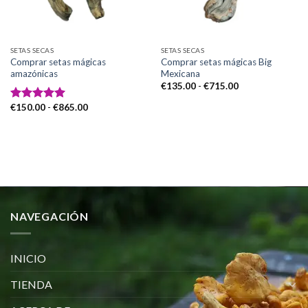
SETAS SECAS
SETAS SECAS
Comprar setas mágicas
Comprar setas mágicas Big
amazónicas
Mexicana
Rango
€
135.00
-
€
715.00
de
precios:
Rango
€
150.00
-
€
865.00
Valorado
desde
de
con
5.00
€135.00
precios:
hasta
de 5
desde
€715.00
€150.00
hasta
€865.00
NAVEGACIÓN
INICIO
TIENDA