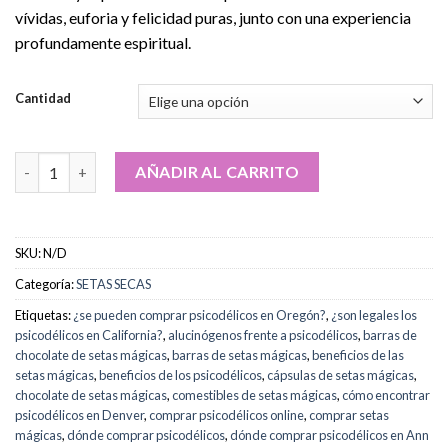
vívidas, euforia y felicidad puras, junto con una experiencia
profundamente espiritual.
Cantidad
Comprar Hongos Conejo Blanco online cantidad
AÑADIR AL CARRITO
SKU:
N/D
Categoría:
SETAS SECAS
Etiquetas:
¿se pueden comprar psicodélicos en Oregón?
,
¿son legales los
psicodélicos en California?
,
alucinógenos frente a psicodélicos
,
barras de
chocolate de setas mágicas
,
barras de setas mágicas
,
beneficios de las
setas mágicas
,
beneficios de los psicodélicos
,
cápsulas de setas mágicas
,
chocolate de setas mágicas
,
comestibles de setas mágicas
,
cómo encontrar
psicodélicos en Denver
,
comprar psicodélicos online
,
comprar setas
mágicas
,
dónde comprar psicodélicos
,
dónde comprar psicodélicos en Ann