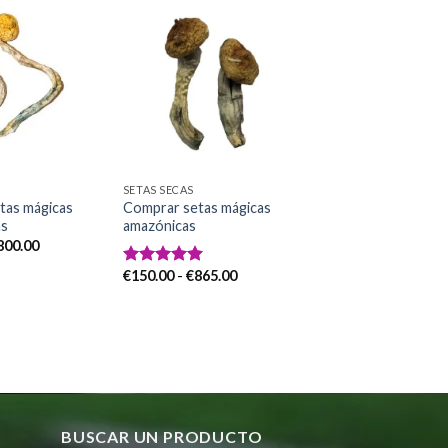
Add to
Add to
wishlist
wishlist
SETAS SECAS
tas mágicas
Comprar setas mágicas
as
amazónicas
Rango
800.00
de
precios:
Rango
€
150.00
-
€
865.00
Valorado
desde
de
con
5.00
€145.00
precios:
de 5
hasta
desde
€800.00
€150.00
hasta
€865.00
BUSCAR UN PRODUCTO