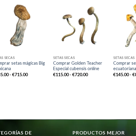
Add to
Add to
wishlist
wishlist
AS SECAS
SETAS SECAS
SETAS SECAS
prar setas mágicas Big
Comprar Golden Teacher
Comprar se
icana
Especial cubensis online
ecuatorian
Rango
Rango
5.00
-
€
715.00
€
115.00
-
€
720.00
€
145.00
-
€
de
de
precios:
precios:
desde
desde
€135.00
€115.00
hasta
hasta
€715.00
€720.00
TEGORÍAS DE
PRODUCTOS MEJOR