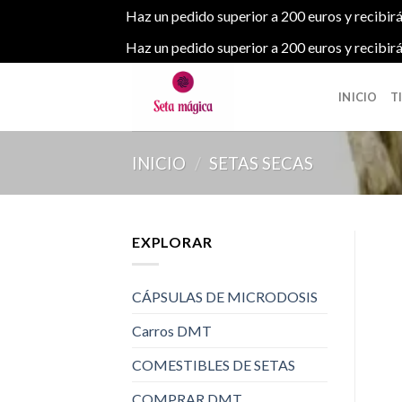
Haz un pedido superior a 200 euros y recibirá
Haz un pedido superior a 200 euros y recibirá
Skip
to
INICIO
T
content
INICIO
/
SETAS SECAS
EXPLORAR
CÁPSULAS DE MICRODOSIS
Carros DMT
COMESTIBLES DE SETAS
COMPRAR DMT