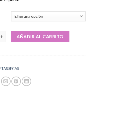
desde
€160.00
hasta
€830.00
etas mágicas Huautla online cantidad
AÑADIR AL CARRITO
ETAS SECAS