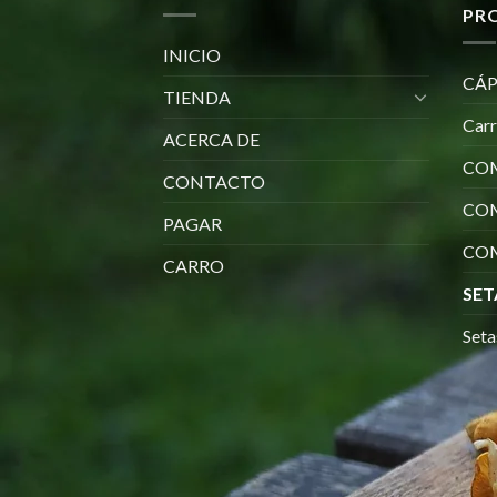
PR
INICIO
CÁP
TIENDA
Car
ACERCA DE
COM
CONTACTO
CO
PAGAR
COM
CARRO
SET
Seta