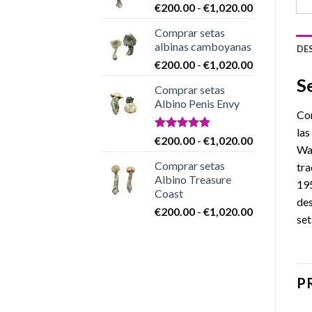
Rango
€
200.00
-
€
1,020.00
€200.00
de
hasta
Comprar setas
precios:
€1,020.00
albinas camboyanas
DE
desde
Rango
€
200.00
-
€
1,020.00
€200.00
de
hasta
S
Comprar setas
precios:
€1,020.00
Albino Penis Envy
desde
Com
€200.00
las
hasta
Valorado
Rango
€
200.00
-
€
1,020.00
Was
con
4.86
€1,020.00
de
de 5
Comprar setas
tra
precios:
Albino Treasure
desde
195
Coast
€200.00
des
Rango
€
200.00
-
€
1,020.00
hasta
set
de
€1,020.00
precios:
desde
€200.00
P
hasta
€1,020.00