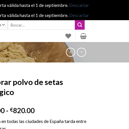
rta válida hasta el 1 de septiembre.
Descartar
rta válida hasta el 1 de septiembre.
Descartar
Buscar
por:
ar polvo de setas
gico
Rango
00
-
820.00
€
de
 en todas las ciudades de España tarda entre
precios:
ras.