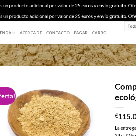
s un producto adicional por valor de 25 euros y envío gratuito. Ofe
s un producto adicional por valor de 25 euros y envío gratuito. Ofe
IENDA
ACERCA DE
CONTACTO
PAGAR
CARRO
Compr
ferta!
ecoló
Add to
115.
wishlist
€
La entrega
24 y 72 ho