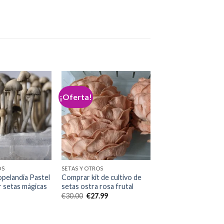
¡Oferta!
Add to
Add to
wishlist
wishlist
OS
SETAS Y OTROS
pelandia Pastel
Comprar kit de cultivo de
ar setas mágicas
setas ostra rosa frutal
El
El
€
30.00
€
27.99
precio
precio
original
actual
era:
es:
€30.00.
€27.99.