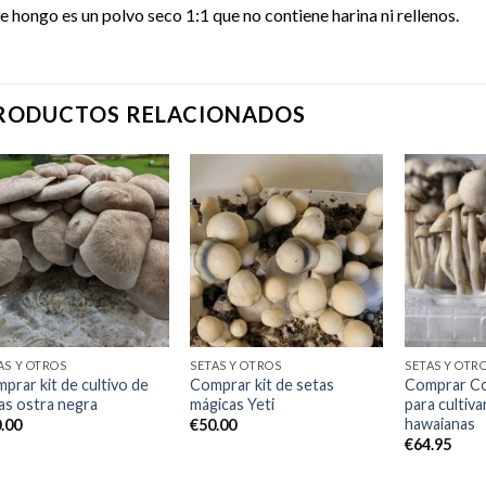
e hongo es un polvo seco 1:1 que no contiene harina ni rellenos.
RODUCTOS RELACIONADOS
Add to
Add to
wishlist
wishlist
AS Y OTROS
SETAS Y OTROS
SETAS Y OTR
prar kit de cultivo de
Comprar kit de setas
Comprar Co
as ostra negra
mágicas Yeti
para cultiv
hawaianas
.00
€
50.00
€
64.95