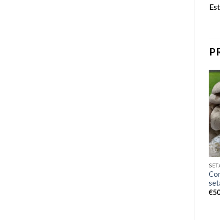
Est
P
Add to
Add to
wishlist
wishlist
SETAS Y OTROS
SETAS Y OTROS
SET
Comprar KIT DE CULTIVO
Comprar kit de cultivo de
Com
DE SETAS SHIITAKE
setas ostra amarillas
set
€
40.00
€
50.00
€
50