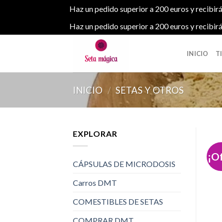
Haz un pedido superior a 200 euros y recibirá
Haz un pedido superior a 200 euros y recibirá
Skip
to
INICIO
T
content
INICIO
/
SETAS Y OTROS
EXPLORAR
¡O
CÁPSULAS DE MICRODOSIS
Carros DMT
COMESTIBLES DE SETAS
COMPRAR DMT