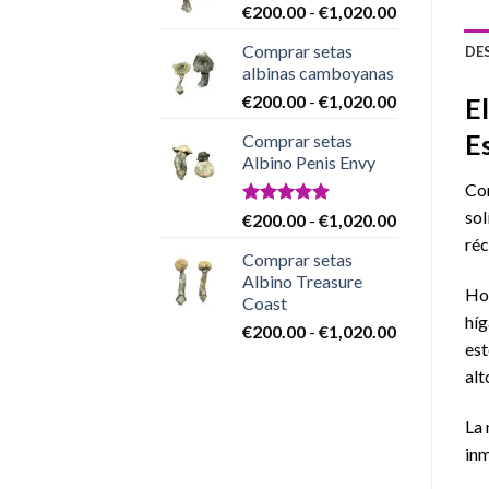
Rango
€
200.00
-
€
1,020.00
€200.00
de
hasta
Comprar setas
DE
precios:
€1,020.00
albinas camboyanas
desde
Rango
€
200.00
-
€
1,020.00
€200.00
E
de
hasta
E
Comprar setas
precios:
€1,020.00
Albino Penis Envy
desde
Co
€200.00
hasta
sol
Valorado
Rango
€
200.00
-
€
1,020.00
con
4.86
€1,020.00
de
réc
de 5
Comprar setas
precios:
Albino Treasure
desde
Hoy
Coast
€200.00
híg
Rango
€
200.00
-
€
1,020.00
hasta
est
de
€1,020.00
precios:
alt
desde
€200.00
La 
hasta
inm
€1,020.00