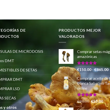
TEGORÍAS DE
PRODUCTOS MEJOR
ODUCTOS
VALORADOS
SULAS DE MICRODOSIS
Comprar setas mág
amazónicas
ros DMT
Valorado
€
150.00
-
€
865.00
ESTIBLES DE SETAS
con
5.00
de 5
Comprar aceite de 
MPRAR DMT
p
blanca Sabatino Tar
online
PRAR LSD
AS SECAS
Valorado
El
El
€
80.00
€
55.00
con
5.00
precio
pre
s y otros
de 5
Comprar Cubensis