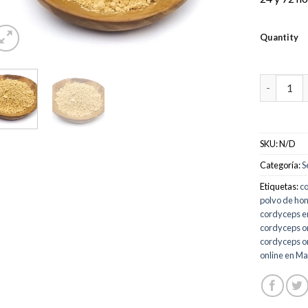
Quantity
Comprar p
SKU:
N/D
Categoría:
S
Etiquetas:
c
polvo de ho
cordyceps en
cordyceps on
cordyceps o
online en M