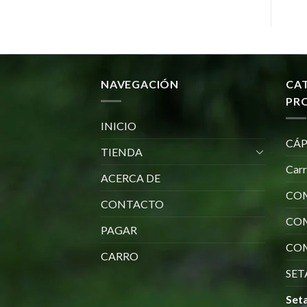
NAVEGACIÓN
CA
PR
INICIO
CÁP
TIENDA
Car
ACERCA DE
COM
CONTACTO
CO
PAGAR
COM
CARRO
SET
Seta