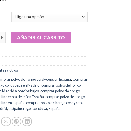
desde
€115.00
hasta
€820.00
olvo de setas ecológico cantidad
AÑADIR AL CARRITO
etas y otros
omprar polvo de hongo cordyceps en España
,
Comprar
ngo cordyceps en Madrid
,
comprar polvo de hongo
 Madrid a precios bajos
,
comprar polvo de hongo
line cerca de mí en España
,
comprar polvo de hongo
nline en España
,
comprar polvo de hongo cordyceps
adrid
,
coSpainoregonbendusa
,
España.