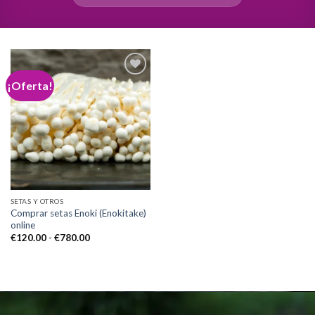
¡Oferta!
Add to
wishlist
SETAS Y OTROS
Comprar setas Enoki (Enokitake)
online
Rango
€
120.00
-
€
780.00
de
precios:
desde
€120.00
hasta
€780.00