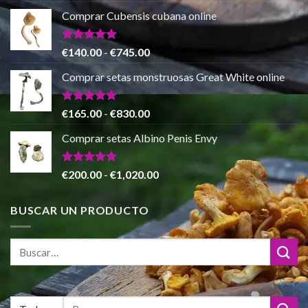
€865.00
precio
precio
de 5
Comprar Cubensis cubana online
original
actual
era:
es:
€80.00.
€55.00.
Valorado
Rango
€
140.00
-
€
745.00
con
5.00
de
de 5
Comprar setas monstruosas Great White online
precios:
desde
€140.00
Valorado
Rango
€
165.00
-
€
830.00
con
4.88
hasta
de
de 5
Comprar setas Albino Penis Envy
€745.00
precios:
desde
€165.00
Valorado
Rango
€
200.00
-
€
1,020.00
con
4.86
hasta
de
de 5
€830.00
precios:
BUSCAR UN PRODUCTO
desde
€200.00
hasta
€1,020.00
Buscar