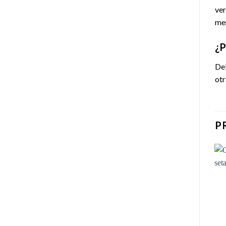
ver
mer
¿P
Deb
otr
P
Add to
Add to
wishlist
wishlist