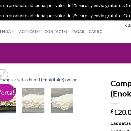
s un producto adicional por valor de 25 euros y envío gratuito. Ofe
s un producto adicional por valor de 25 euros y envío gratuito. Ofe
IENDA
ACERCA DE
CONTACTO
PAGAR
CARRO
Compr
ferta!
(Enok
Add to
120.
wishlist
€
Las setas
sabor sua