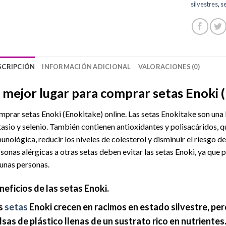
silvestres
,
s
SCRIPCIÓN
INFORMACIÓN ADICIONAL
VALORACIONES (0)
l mejor lugar para comprar setas Enoki 
prar setas Enoki (Enokitake) online. Las setas Enokitake son una 
asio y selenio. También contienen antioxidantes y polisacáridos,
unológica, reducir los niveles de colesterol y disminuir el riesgo de
sonas alérgicas a otras setas deben evitar las setas Enoki, ya que
unas personas.
neficios de las setas Enoki.
s
setas
Enoki crecen en racimos en estado silvestre, pe
lsas de plástico llenas de un sustrato rico en nutriente