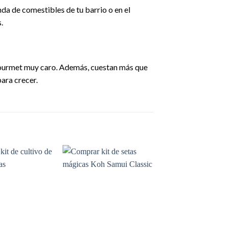
enda de comestibles de tu barrio o en el
.
e gourmet muy caro. Además, cuestan más que
ara crecer.
Add to
Add to
wishlist
wishlist