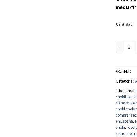
media/fi
Cantidad
Comprar se
SKU:
N/D
Categoría:
S
Etiquetas:
be
enokitake
,
b
cómo prepar
enoki enoki 
comprar set
en España
,
e
enoki
,
receta
setas enoki 