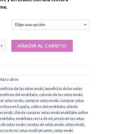
desde
rme.
€120.00
hasta
€780.00
tas Enoki (Enokitake) online cantidad
AÑADIR AL CARRITO
etas y otros
neficios de las setas enoki
,
beneficios de las setas
eneficios del enokitake
,
calorías de las setas enoki
,
ar setas enoki
,
comprar setas enoki
,
comprar setas
en línea en España
,
cultivo del enokitake
,
dónde
as enoki
,
dónde comprar setas enoki enokitake online
nokitake
,
enokitake cerca de mí
,
precio de las setas
 de setas enoki
,
recetas de setas enoki
,
setas enoki
,
cerca de mí
,
setas enoki picantes
,
setas enoki