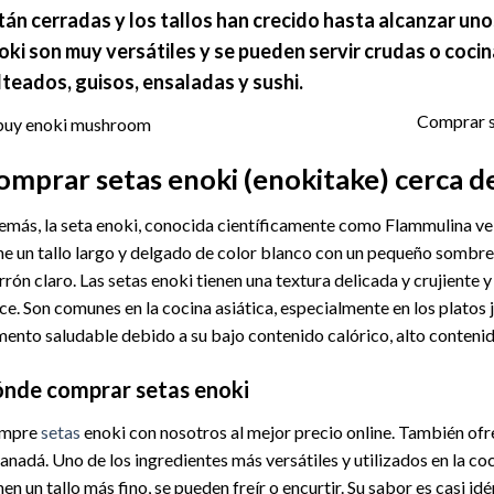
tán cerradas y los tallos han crecido hasta alcanzar uno
oki son muy versátiles y se pueden servir crudas o coci
lteados, guisos, ensaladas y sushi.
Comprar s
omprar setas enoki (enokitake) cerca d
más, la seta enoki, conocida científicamente como Flammulina velu
ne un tallo largo y delgado de color blanco con un pequeño sombrero
rón claro. Las setas enoki tienen una textura delicada y crujiente y
ce. Son comunes en la cocina asiática, especialmente en los platos
mento saludable debido a su bajo contenido calórico, alto contenid
nde comprar setas enoki
mpre
setas
enoki con nosotros al mejor precio online. También ofr
anadá. Uno de los ingredientes más versátiles y utilizados en la co
nen un tallo más fino, se pueden freír o encurtir. Su sabor es casi idé