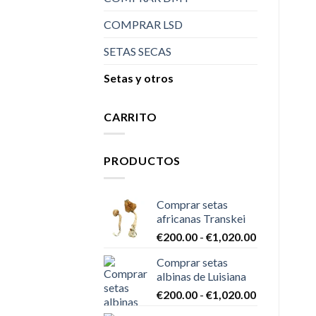
COMPRAR LSD
SETAS SECAS
Setas y otros
CARRITO
PRODUCTOS
Comprar setas
africanas Transkei
Rango
€
200.00
-
€
1,020.00
de
Comprar setas
precios:
albinas de Luisiana
desde
Rango
€
200.00
-
€
1,020.00
€200.00
de
hasta