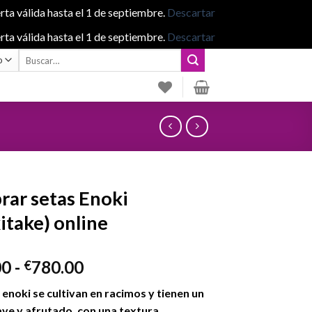
rta válida hasta el 1 de septiembre.
Descartar
rta válida hasta el 1 de septiembre.
Descartar
Buscar
por:
ar setas Enoki
itake) online
Rango
00
-
780.00
€
de
 enoki se cultivan en racimos y tienen un
precios:
ve y afrutado, con una textura