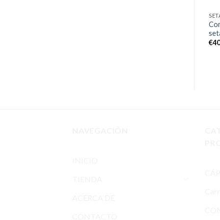
SETAS Y OTROS
SETAS Y OTROS
SET
Comprar kit de setas
Comprar kit de setas
Com
mágicas Yeti
mágicas B+
set
€
50.00
€
64.95
€
40
NAVEGACIÓN
CA
PR
INICIO
CÁP
TIENDA
Car
ACERCA DE
COM
CONTACTO