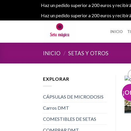
Haz un pedido superior a 200 euros y recibirá
Haz un pedido superior a 200 euros y recibirá
Skip
to
INICIO
T
content
INICIO
/
SETAS Y OTROS
EXPLORAR
¡O
CÁPSULAS DE MICRODOSIS
Carros DMT
COMESTIBLES DE SETAS
COMPRAR DMT