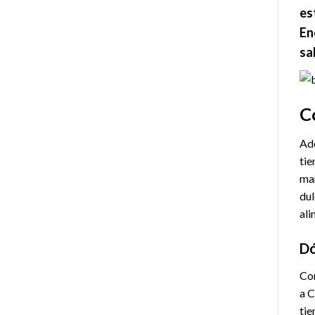
es
En
sa
C
Ade
tie
mar
dul
ali
Dó
Co
a C
tie