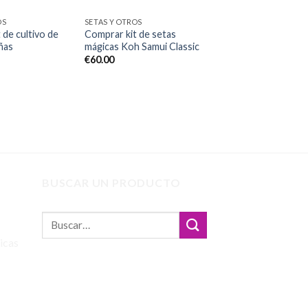
OS
SETAS Y OTROS
 de cultivo de
Comprar kit de setas
ñas
mágicas Koh Samui Classic
€
60.00
BUSCAR UN PRODUCTO
icas
Rango
de