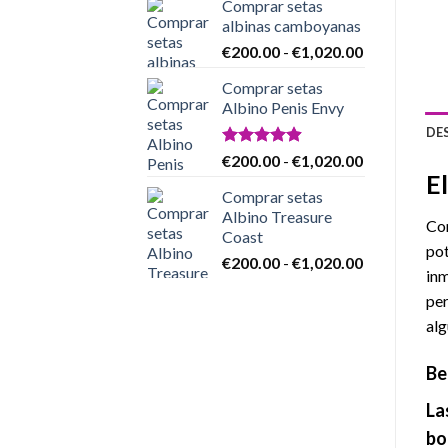
Comprar setas
precios:
€1,020.00
albinas camboyanas
desde
Rango
€
200.00
-
€
1,020.00
€200.00
de
hasta
Comprar setas
precios:
€1,020.00
Albino Penis Envy
desde
DE
€200.00
hasta
Valorado
Rango
€
200.00
-
€
1,020.00
con
4.86
€1,020.00
E
de
de 5
Comprar setas
precios:
Albino Treasure
desde
Com
Coast
€200.00
pot
Rango
€
200.00
-
€
1,020.00
hasta
inm
de
€1,020.00
per
precios:
desde
alg
€200.00
hasta
Be
€1,020.00
La
bo