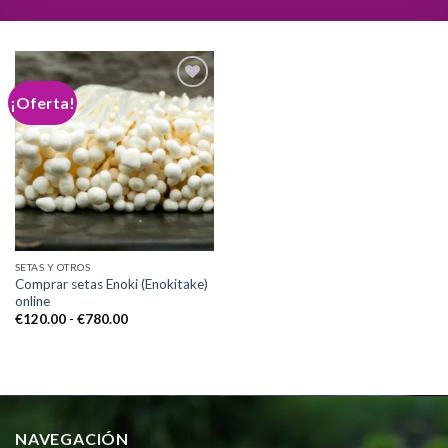
¡Oferta!
Add to
wishlist
SETAS Y OTROS
Comprar setas Enoki (Enokitake)
online
Rango
€
120.00
-
€
780.00
de
precios:
desde
€120.00
hasta
€780.00
NAVEGACIÓN