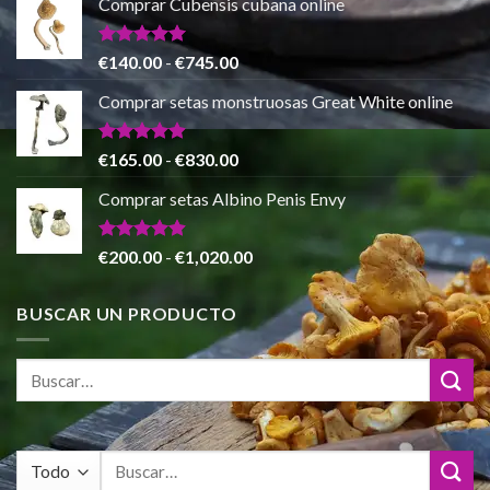
Comprar Cubensis cubana online
original
actual
era:
es:
€80.00.
€55.00.
Valorado
Rango
€
140.00
-
€
745.00
con
5.00
de
de 5
Comprar setas monstruosas Great White online
precios:
desde
€140.00
Valorado
Rango
€
165.00
-
€
830.00
con
4.88
hasta
de
de 5
Comprar setas Albino Penis Envy
€745.00
precios:
desde
€165.00
Valorado
Rango
€
200.00
-
€
1,020.00
con
4.86
hasta
de
de 5
€830.00
precios:
BUSCAR UN PRODUCTO
desde
€200.00
hasta
€1,020.00
Buscar
por: