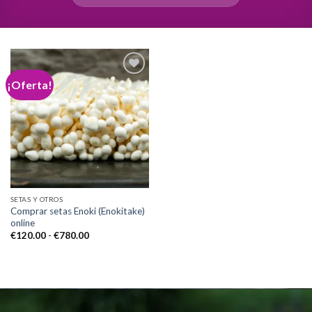
¡Oferta!
Add to
wishlist
SETAS Y OTROS
Comprar setas Enoki (Enokitake)
online
Rango
€
120.00
-
€
780.00
de
precios:
desde
€120.00
hasta
€780.00