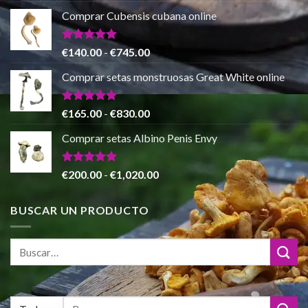
€865.00
precio
precio
de 5
Comprar Cubensis cubana online
original
actual
era:
es:
€80.00.
€55.00.
Valorado
Rango
€
140.00
-
€
745.00
con
5.00
de
de 5
Comprar setas monstruosas Great White online
precios:
desde
€140.00
Valorado
Rango
€
165.00
-
€
830.00
con
4.88
hasta
de
de 5
Comprar setas Albino Penis Envy
€745.00
precios:
desde
€165.00
Valorado
Rango
€
200.00
-
€
1,020.00
con
4.86
hasta
de
de 5
€830.00
precios:
BUSCAR UN PRODUCTO
desde
€200.00
hasta
€1,020.00
Buscar