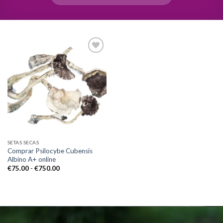
Add to
wishlist
SETAS SECAS
Comprar Psilocybe Cubensis
Albino A+ online
Rango
€
75.00
-
€
750.00
de
precios:
desde
€75.00
hasta
€750.00