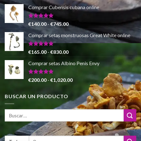
€865.00
precio
precio
de 5
Comprar Cubensis cubana online
original
actual
era:
es:
€80.00.
€55.00.
Valorado
Rango
€
140.00
-
€
745.00
con
5.00
de
de 5
Comprar setas monstruosas Great White online
precios:
desde
€140.00
Valorado
Rango
€
165.00
-
€
830.00
con
4.88
hasta
de
de 5
Comprar setas Albino Penis Envy
€745.00
precios:
desde
€165.00
Valorado
Rango
€
200.00
-
€
1,020.00
con
4.86
hasta
de
de 5
€830.00
precios:
BUSCAR UN PRODUCTO
desde
€200.00
hasta
€1,020.00
Buscar