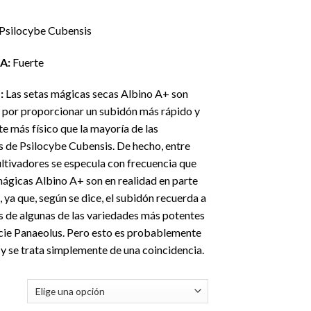
desde
€75.00
Psilocybe Cubensis
hasta
€750.00
A:
Fuerte
:
Las setas mágicas secas Albino A+ son
 por proporcionar un subidón más rápido y
e más físico que la mayoría de las
s de Psilocybe Cubensis. De hecho, entre
ltivadores se especula con frecuencia que
mágicas Albino A+ son en realidad en parte
 ya que, según se dice, el subidón recuerda a
s de algunas de las variedades más potentes
ecie Panaeolus. Pero esto es probablemente
y se trata simplemente de una coincidencia.