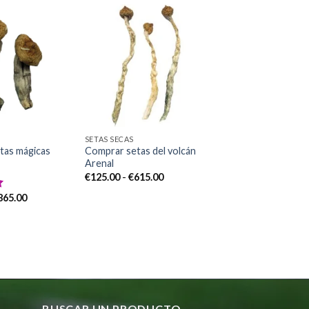
Add to
Add to
wishlist
wishlist
SETAS SECAS
tas mágicas
Comprar setas del volcán
Arenal
Rango
€
125.00
-
€
615.00
de
precios:
Rango
865.00
desde
de
€125.00
precios:
hasta
desde
€615.00
€150.00
hasta
€865.00
BUSCAR UN PRODUCTO