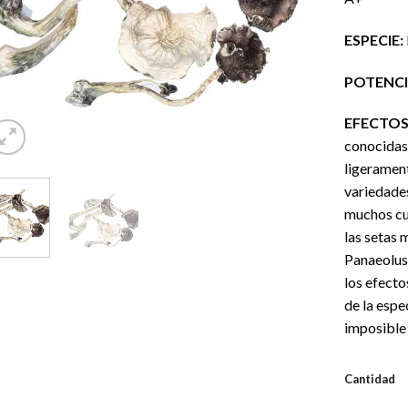
ESPECIE:
POTENCI
EFECTOS
conocidas
ligerament
variedade
muchos cu
las setas 
Panaeolus,
los efecto
de la esp
imposible 
Cantidad