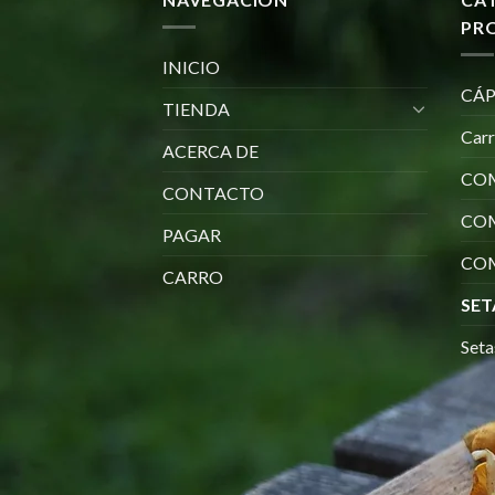
PR
INICIO
CÁP
TIENDA
Car
ACERCA DE
COM
CONTACTO
CO
PAGAR
COM
CARRO
SET
Seta