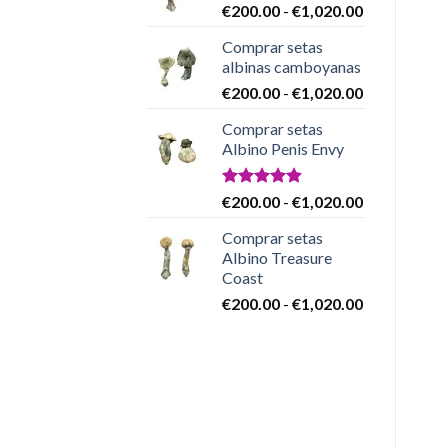
Rango
€
200.00
-
€
1,020.00
€200.00
de
hasta
Comprar setas
precios:
€1,020.00
albinas camboyanas
desde
Rango
€
200.00
-
€
1,020.00
€200.00
de
hasta
Comprar setas
precios:
€1,020.00
Albino Penis Envy
desde
€200.00
hasta
Valorado
Rango
€
200.00
-
€
1,020.00
con
4.86
€1,020.00
de
de 5
Comprar setas
precios:
Albino Treasure
desde
Coast
€200.00
Rango
€
200.00
-
€
1,020.00
hasta
de
€1,020.00
precios:
desde
€200.00
hasta
€1,020.00