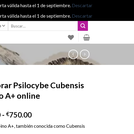
rta válida hasta el 1 de septiembre.
Descartar
rta válida hasta el 1 de septiembre.
Descartar
Buscar
por:
ar Psilocybe Cubensis
o A+ online
Rango
0
-
750.00
€
de
ino A+, también conocida como Cubensis
precios: