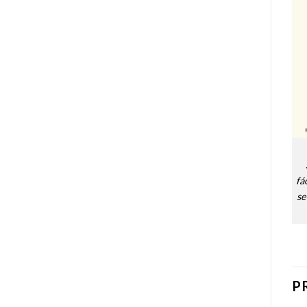
fá
se
P