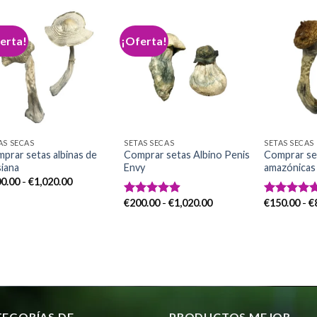
erta!
¡Oferta!
Add to
Add to
wishlist
wishlist
AS SECAS
SETAS SECAS
SETAS SECAS
prar setas albinas de
Comprar setas Albino Penis
Comprar se
siana
Envy
amazónicas
Rango
0.00
-
€
1,020.00
de
precios:
Rango
€
200.00
-
€
1,020.00
€
150.00
-
€
Valorado
Valorado
desde
de
con
4.86
con
5.00
€200.00
precios:
de 5
de 5
hasta
desde
€1,020.00
€200.00
hasta
€1,020.00
TEGORÍAS DE
PRODUCTOS MEJOR