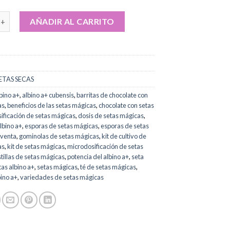
silocybe Cubensis Albino A+ online cantidad
AÑADIR AL CARRITO
ETAS SECAS
bino a+
,
albino a+ cubensis
,
barritas de chocolate con
as
,
beneficios de las setas mágicas
,
chocolate con setas
ificación de setas mágicas
,
dosis de setas mágicas
,
albino a+
,
esporas de setas mágicas
,
esporas de setas
 venta
,
gominolas de setas mágicas
,
kit de cultivo de
as
,
kit de setas mágicas
,
microdosificación de setas
tillas de setas mágicas
,
potencia del albino a+
,
seta
tas albino a+
,
setas mágicas
,
té de setas mágicas
,
ino a+
,
variedades de setas mágicas