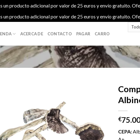
s un producto adicional por valor de 25 euros y envío gratuito. Ofe
s un producto adicional por valor de 25 euros y envío gratuito. Ofe
IENDA
ACERCA DE
CONTACTO
PAGAR
CARRO
Compr
Albin
Add to
75.0
wishlist
€
CEPA:
Alb
A+