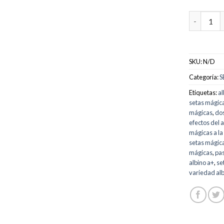
Comprar P
SKU:
N/D
Categoría:
S
Etiquetas:
al
setas mágic
mágicas
,
dos
efectos del 
mágicas a la
setas mágic
mágicas
,
pas
albino a+
,
se
variedad alb