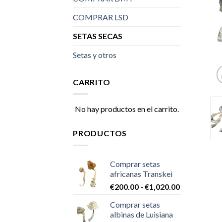
COMPRAR LSD
SETAS SECAS
Setas y otros
CARRITO
No hay productos en el carrito.
PRODUCTOS
Comprar setas
africanas Transkei
Rango
€
200.00
-
€
1,020.00
de
Comprar setas
precios:
albinas de Luisiana
desde