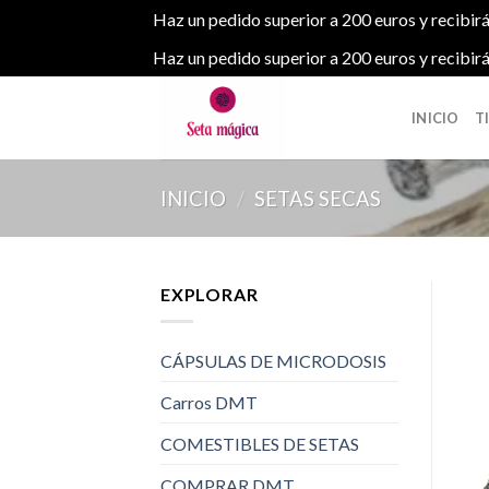
Haz un pedido superior a 200 euros y recibirá
Haz un pedido superior a 200 euros y recibirá
Skip
to
INICIO
T
content
INICIO
/
SETAS SECAS
EXPLORAR
CÁPSULAS DE MICRODOSIS
Carros DMT
COMESTIBLES DE SETAS
COMPRAR DMT