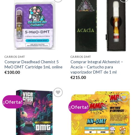
Add to
Add to
wishlist
wishlist
CARROS DMT
CARROS DMT
Comprar Deadhead Chemist 5
Comprar Integral Alchemist –
MeO DMT Cartridge 1mL online
Acacia – Cartucho para
vaporizador DMT de 1 ml
€
100.00
€
215.00
¡Oferta!
¡Oferta!
Add to
wishlist
Add to
wishlist