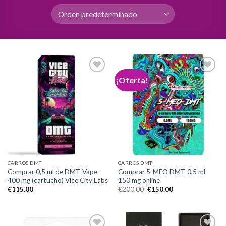
¡Oferta!
Add to
Add to
wishlist
wishlist
CARROS DMT
CARROS DMT
Comprar 0,5 ml de DMT Vape
Comprar 5-MEO DMT 0,5 ml
400 mg (cartucho) Vice City Labs
150 mg online
El
El
€
115.00
€
200.00
€
150.00
precio
precio
original
actual
era:
es:
€200.00.
€150.00.