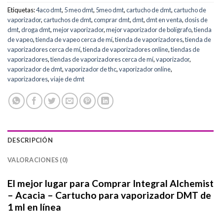
Etiquetas:
4aco dmt
,
5 meo dmt
,
5meo dmt
,
cartucho de dmt
,
cartucho de
vaporizador
,
cartuchos de dmt
,
comprar dmt
,
dmt
,
dmt en venta
,
dosis de
dmt
,
droga dmt
,
mejor vaporizador
,
mejor vaporizador de bolígrafo
,
tienda
de vapeo
,
tienda de vapeo cerca de mí
,
tienda de vaporizadores
,
tienda de
vaporizadores cerca de mí
,
tienda de vaporizadores online
,
tiendas de
vaporizadores
,
tiendas de vaporizadores cerca de mí
,
vaporizador
,
vaporizador de dmt
,
vaporizador de thc
,
vaporizador online
,
vaporizadores
,
viaje de dmt
DESCRIPCIÓN
VALORACIONES (0)
El mejor lugar para Comprar Integral Alchemist
– Acacia – Cartucho para vaporizador DMT de
1 ml en línea