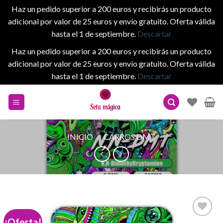
Haz un pedido superior a 200 euros y recibirás un producto
adicional por valor de 25 euros y envío gratuito. Oferta válida
hasta el 1 de septiembre.
Descartar
Haz un pedido superior a 200 euros y recibirás un producto
adicional por valor de 25 euros y envío gratuito. Oferta válida
hasta el 1 de septiembre.
Descartar
Skip
to
content
INICIO
/
CARROS DMT
¡Oferta!