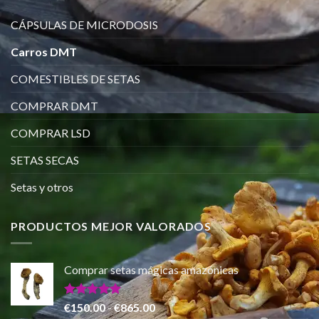
CÁPSULAS DE MICRODOSIS
Carros DMT
COMESTIBLES DE SETAS
COMPRAR DMT
COMPRAR LSD
SETAS SECAS
Setas y otros
PRODUCTOS MEJOR VALORADOS
Comprar setas mágicas amazónicas
Valorado
Rango
€
150.00
-
€
865.00
con
5.00