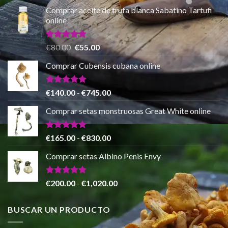
de
de 5
Comprar aceite de trufa blanca Sabatino Tartufi
precios:
online
desde
€150.00
hasta
Valorado
El
El
€
80.00
€
55.00
con
5.00
€865.00
precio
precio
de 5
Comprar Cubensis cubana online
original
actual
era:
es:
€80.00.
€55.00.
Valorado
Rango
€
140.00
-
€
745.00
con
5.00
de
de 5
Comprar setas monstruosas Great White online
precios:
desde
€140.00
Valorado
Rango
€
165.00
-
€
830.00
con
4.88
hasta
de
de 5
Comprar setas Albino Penis Envy
€745.00
precios:
desde
€165.00
Valorado
Rango
€
200.00
-
€
1,020.00
con
4.86
hasta
de
de 5
€830.00
precios:
BUSCAR UN PRODUCTO
desde
€200.00