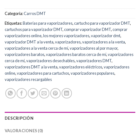
Categoría:
Carros DMT
Etiquetas:
Baterías para vaporizadores
,
cartucho para vaporizador DMT
,
cartuchos para vaporizador DMT
,
comprar vaporizador DMT
,
comprar
vaporizadores online
,
los mejores vaporizadores
,
vaporizador dmt
,
vaporizador DMT a la venta
,
vaporizadores
,
vaporizadores a la venta
,
vaporizadores a la venta cerca de mí
,
vaporizadores al por mayor
,
vaporizadores baratos
,
vaporizadores baratos cerca de mí
,
vaporizadores
cerca de mí
,
vaporizadores desechables
,
vaporizadores DMT
,
vaporizadores DMT a la venta
,
vaporizadores eléctricos
,
vaporizadores
online
,
vaporizadores para cartuchos
,
vaporizadores populares
,
vaporizadores recargables
DESCRIPCIÓN
VALORACIONES (0)