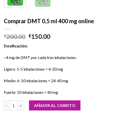
Comprar DMT 0,5 ml 400 mg online
El
El
200.00
150.00
€
€
precio
precio
Dosificación:
original
actual
era:
es:
~4 mg de DMT por cada tres inhalaciones.
€200.00.
€150.00.
Ligero: 1-5 inhalaciones = 4-20 mg
Medio: 6-10 inhalaciones = 24-40 mg
Fuerte: 10 inhalaciones = 40 mg
Comprar DMT 0,5 ml 400 mg online cantidad
AÑADIR AL CARRITO