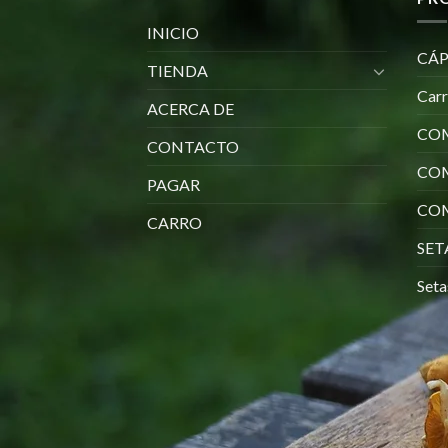
INICIO
CÁP
TIENDA
Car
ACERCA DE
COM
CONTACTO
CO
PAGAR
COM
CARRO
SET
Seta