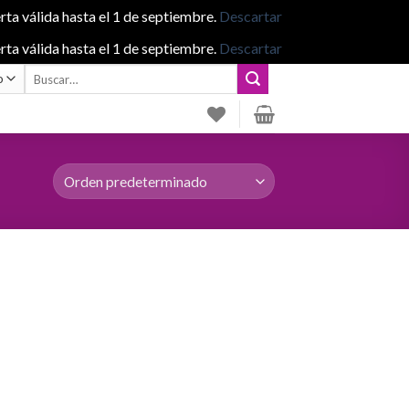
rta válida hasta el 1 de septiembre.
Descartar
rta válida hasta el 1 de septiembre.
Descartar
Buscar
por: