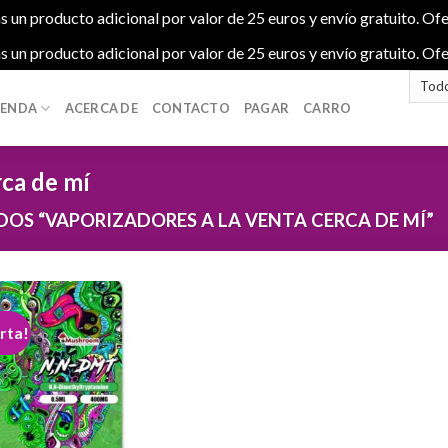
s un producto adicional por valor de 25 euros y envío gratuito. Ofe
s un producto adicional por valor de 25 euros y envío gratuito. Ofe
IENDA
ACERCA DE
CONTACTO
PAGAR
CARRO
rca de mí
S “VAPORIZADORES A LA VENTA CERCA DE MÍ”
rta!
Add to
wishlist