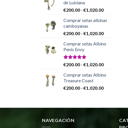
de Luisiana
desde
Rango
€
200.00
-
€
1,020.00
€200.00
de
hasta
Comprar setas albinas
precios:
€1,020.00
camboyanas
desde
Rango
€
200.00
-
€
1,020.00
€200.00
de
hasta
Comprar setas Albino
precios:
€1,020.00
Penis Envy
desde
€200.00
hasta
Valorado
Rango
€
200.00
-
€
1,020.00
con
4.86
€1,020.00
de
de 5
Comprar setas Albino
precios:
Treasure Coast
desde
Rango
€
200.00
-
€
1,020.00
€200.00
de
hasta
precios:
€1,020.00
desde
€200.00
hasta
NAVEGACIÓN
CA
€1,020.00
PR