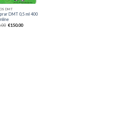
OS DMT
rar DMT 0,5 ml 400
nline
El
El
.00
€
150.00
precio
precio
original
actual
era:
es:
€200.00.
€150.00.