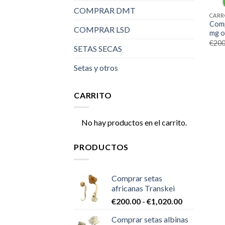
COMPRAR DMT
CARR
Comp
COMPRAR LSD
mg o
€
200
SETAS SECAS
Setas y otros
CARRITO
No hay productos en el carrito.
PRODUCTOS
Comprar setas
africanas Transkei
Rango
€
200.00
-
€
1,020.00
de
Comprar setas albinas
precios: