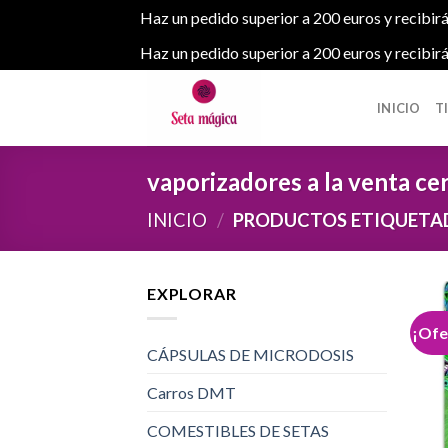
Haz un pedido superior a 200 euros y recibirá
Haz un pedido superior a 200 euros y recibirá
Skip
to
INICIO
T
content
vaporizadores a la venta ce
INICIO
/
PRODUCTOS ETIQUETADO
EXPLORAR
¡Ofe
CÁPSULAS DE MICRODOSIS
Carros DMT
COMESTIBLES DE SETAS