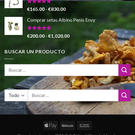
desde
€140.00
Valorado
Rango
€
165.00
-
€
830.00
con
4.88
hasta
de
de 5
Comprar setas Albino Penis Envy
€745.00
precios:
desde
€165.00
Valorado
Rango
€
200.00
-
€
1,020.00
con
4.86
hasta
de
de 5
€830.00
precios:
BUSCAR UN PRODUCTO
desde
€200.00
hasta
€1,020.00
Buscar
por: