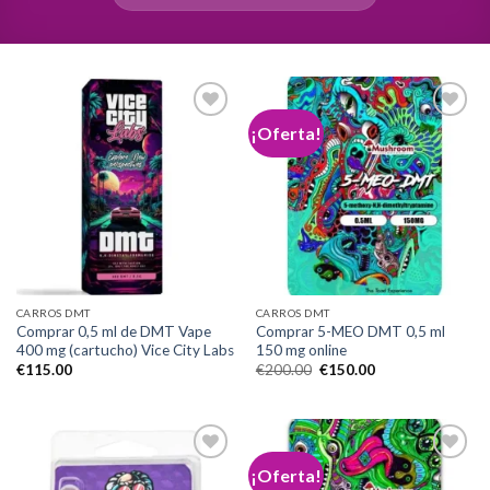
¡Oferta!
Add to
Add to
wishlist
wishlist
CARROS DMT
CARROS DMT
Comprar 0,5 ml de DMT Vape
Comprar 5-MEO DMT 0,5 ml
400 mg (cartucho) Vice City Labs
150 mg online
El
El
€
115.00
€
200.00
€
150.00
precio
precio
original
actual
era:
es:
€200.00.
€150.00.
¡Oferta!