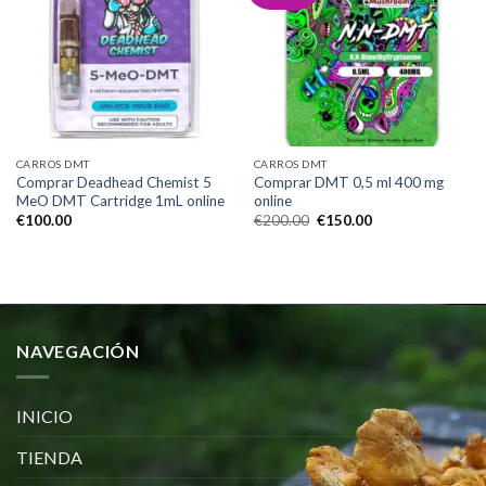
Add to
Add to
wishlist
wishlist
CARROS DMT
CARROS DMT
Comprar Deadhead Chemist 5
Comprar DMT 0,5 ml 400 mg
MeO DMT Cartridge 1mL online
online
El
El
€
100.00
€
200.00
€
150.00
precio
precio
original
actual
era:
es:
€200.00.
€150.00.
NAVEGACIÓN
INICIO
TIENDA