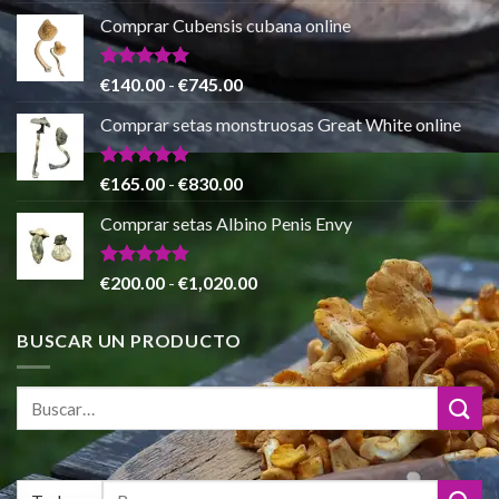
€865.00
precio
precio
de 5
Comprar Cubensis cubana online
original
actual
era:
es:
€80.00.
€55.00.
Valorado
Rango
€
140.00
-
€
745.00
con
5.00
de
de 5
Comprar setas monstruosas Great White online
precios:
desde
€140.00
Valorado
Rango
€
165.00
-
€
830.00
con
4.88
hasta
de
de 5
Comprar setas Albino Penis Envy
€745.00
precios:
desde
€165.00
Valorado
Rango
€
200.00
-
€
1,020.00
con
4.86
hasta
de
de 5
€830.00
precios:
BUSCAR UN PRODUCTO
desde
€200.00
hasta
€1,020.00
Buscar