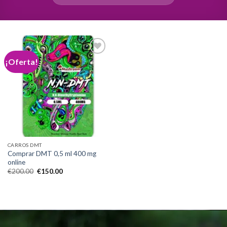
¡Oferta!
Add to
wishlist
CARROS DMT
Comprar DMT 0,5 ml 400 mg
online
El
El
€
200.00
€
150.00
precio
precio
original
actual
era:
es:
€200.00.
€150.00.