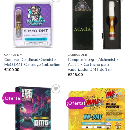
Add to
Add to
wishlist
wishlist
CARROS DMT
CARROS DMT
Comprar Deadhead Chemist 5
Comprar Integral Alchemist –
MeO DMT Cartridge 1mL online
Acacia – Cartucho para
vaporizador DMT de 1 ml
€
100.00
€
215.00
¡Oferta!
¡Oferta!
Add to
wishlist
Add to
wishlist