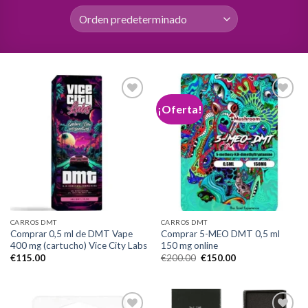
¡Oferta!
Add to
Add to
wishlist
wishlist
CARROS DMT
CARROS DMT
Comprar 0,5 ml de DMT Vape
Comprar 5-MEO DMT 0,5 ml
400 mg (cartucho) Vice City Labs
150 mg online
El
El
€
115.00
€
200.00
€
150.00
precio
precio
original
actual
era:
es:
€200.00.
€150.00.