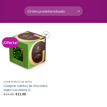
¡Oferta!
Add to
wishlist
COMESTIBLES DE SETAS
Comprar cubitos de chocolate
negro con menta G
El
El
€
15.00
€
11.00
precio
precio
original
actual
era:
es:
€15.00.
€11.00.