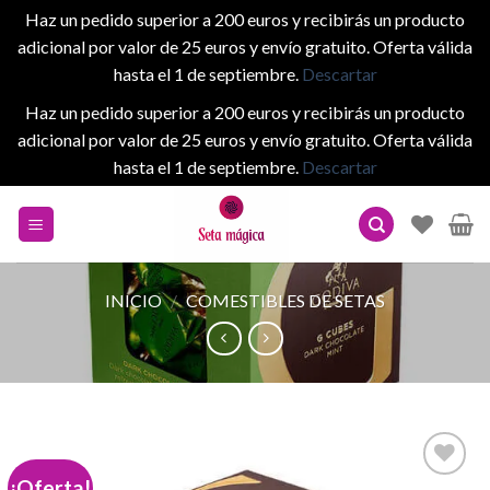
Haz un pedido superior a 200 euros y recibirás un producto
adicional por valor de 25 euros y envío gratuito. Oferta válida
hasta el 1 de septiembre.
Descartar
Haz un pedido superior a 200 euros y recibirás un producto
adicional por valor de 25 euros y envío gratuito. Oferta válida
hasta el 1 de septiembre.
Descartar
Skip
to
content
INICIO
/
COMESTIBLES DE SETAS
¡Oferta!