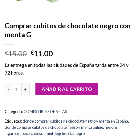
Comprar cubitos de chocolate negro con
menta G
El
El
15.00
11.00
€
€
precio
precio
La entrega en todas las ciudades de España tarda entre 24 y
original
actual
72 horas.
era:
es:
€15.00.
€11.00.
Comprar cubitos de chocolate negro con menta G cantidad
AÑADIR AL CARRITO
Categoría:
COMESTIBLES DE SETAS
Etiquetas:
dónde comprar cubitos de chocolate negro y menta en España
,
dónde comprar cubitos de chocolate negro y menta online
,
mejorn
lugarparapedircubosdemintdegchocolatnegro
,