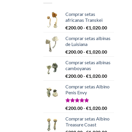
Comprar setas
africanas Transkei
Rango
€
200.00
-
€
1,020.00
de
Comprar setas albinas
precios:
de Luisiana
desde
Rango
€
200.00
-
€
1,020.00
€200.00
de
hasta
Comprar setas albinas
precios:
€1,020.00
camboyanas
desde
Rango
€
200.00
-
€
1,020.00
€200.00
de
hasta
Comprar setas Albino
precios:
€1,020.00
Penis Envy
desde
€200.00
hasta
Valorado
Rango
€
200.00
-
€
1,020.00
con
4.86
€1,020.00
de
de 5
Comprar setas Albino
precios:
Treasure Coast
desde
Rango