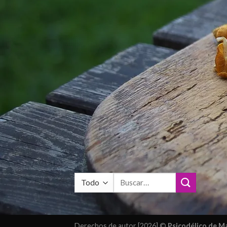
Buscar
por:
Derechos de autor [2026] ©
Psicodélico de 