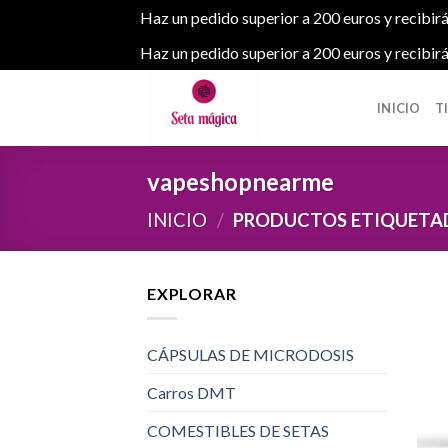
Haz un pedido superior a 200 euros y recibirá
Haz un pedido superior a 200 euros y recibirá
Skip
to
INICIO
T
content
vapeshopnearme
INICIO
/
PRODUCTOS ETIQUETA
EXPLORAR
CÁPSULAS DE MICRODOSIS
Carros DMT
COMESTIBLES DE SETAS