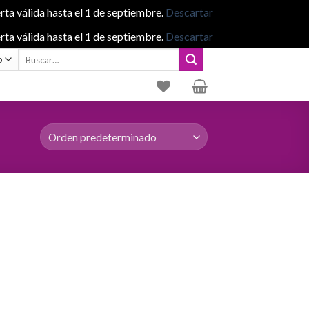
rta válida hasta el 1 de septiembre.
Descartar
rta válida hasta el 1 de septiembre.
Descartar
Buscar
por: