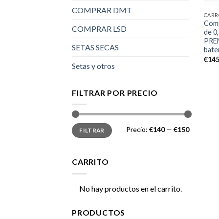
COMPRAR DMT
CARR
Comp
COMPRAR LSD
de 0
PREM
SETAS SECAS
bater
€
145
Setas y otros
FILTRAR POR PRECIO
Precio
Precio
Precio:
€140
—
€150
FILTRAR
mínimo
máximo
CARRITO
No hay productos en el carrito.
PRODUCTOS