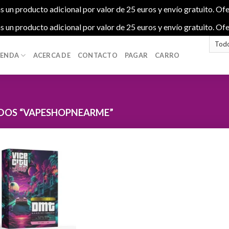
s un producto adicional por valor de 25 euros y envío gratuito. Ofe
s un producto adicional por valor de 25 euros y envío gratuito. Ofe
IENDA
ACERCA DE
CONTACTO
PAGAR
CARRO
DOS “VAPESHOPNEARME”
Add to
wishlist