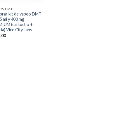
OS DMT
rar kit de vapeo DMT
,5 ml y 400 mg
IUM (cartucho +
ía) Vice City Labs
.00