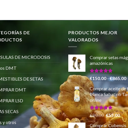
TEGORÍAS DE
PRODUCTOS MEJOR
ODUCTOS
VALORADOS
SULAS DE MICRODOSIS
Comprar setas mág
amazónicas
ros DMT
Valorado
€
150.00
-
€
865.00
ESTIBLES DE SETAS
con
5.00
de 5
Comprar aceite de 
MPRAR DMT
p
blanca Sabatino Tar
online
PRAR LSD
AS SECAS
Valorado
El
El
€
80.00
€
55.00
con
5.00
precio
pre
s y otros
de 5
Comprar Cubensis
original
actu