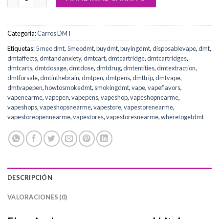
Categoría:
Carros DMT
Etiquetas:
5 meo dmt
,
5meodmt
,
buydmt
,
buyingdmt
,
disposablevape
,
dmt
,
dmtaffects
,
dmtandanxiety
,
dmtcart
,
dmtcartridge
,
dmtcartridges
,
dmtcarts
,
dmtdosage
,
dmtdose
,
dmtdrug
,
dmtentities
,
dmtextraction
,
dmtforsale
,
dmtinthebrain
,
dmtpen
,
dmtpens
,
dmttrip
,
dmtvape
,
dmtvapepen
,
howtosmokedmt
,
smokingdmt
,
vape
,
vapeflavors
,
vapenearme
,
vapepen
,
vapepens
,
vapeshop
,
vapeshopnearme
,
vapeshops
,
vapeshopsnearme
,
vapestore
,
vapestorenearme
,
vapestoreopennearme
,
vapestores
,
vapestoresnearme
,
wheretogetdmt
DESCRIPCIÓN
VALORACIONES (0)