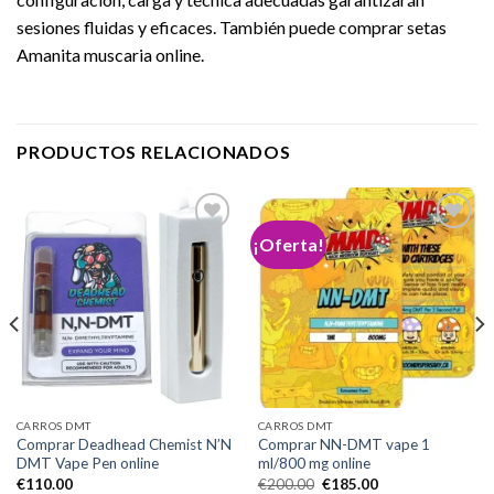
sesiones fluidas y eficaces. También puede comprar setas
Amanita muscaria online.
PRODUCTOS RELACIONADOS
¡Oferta!
Add to
Add to
wishlist
wishlist
CARROS DMT
CARROS DMT
Comprar Deadhead Chemist N’N
Comprar NN-DMT vape 1
DMT Vape Pen online
ml/800 mg online
El
El
€
110.00
€
200.00
€
185.00