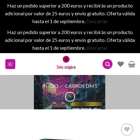
Haz un pedido superior a 200 euros y recibirás un producto
adicional por valor de 25 euros y envío gratuito. Oferta válida
hasta el 1 de septiembre.
Descartar
Haz un pedido superior a 200 euros y recibirás un producto
adicional por valor de 25 euros y envío gratuito. Oferta válida
hasta el 1 de septiembre.
Descartar
Skip
to
content
INICIO
/
CARROS DMT