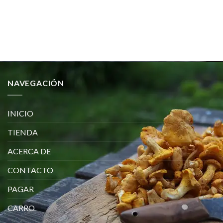
precio
precio
original
actual
era:
es:
€200.00.
€185.00.
NAVEGACIÓN
INICIO
TIENDA
ACERCA DE
CONTACTO
PAGAR
CARRO