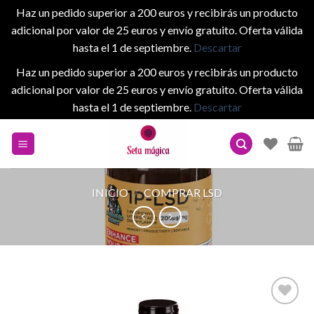
Haz un pedido superior a 200 euros y recibirás un producto
adicional por valor de 25 euros y envío gratuito. Oferta válida
hasta el 1 de septiembre.
Descartar
Haz un pedido superior a 200 euros y recibirás un producto
adicional por valor de 25 euros y envío gratuito. Oferta válida
hasta el 1 de septiembre.
Descartar
Skip
to
content
INICIO
/
COMPRAR LSD