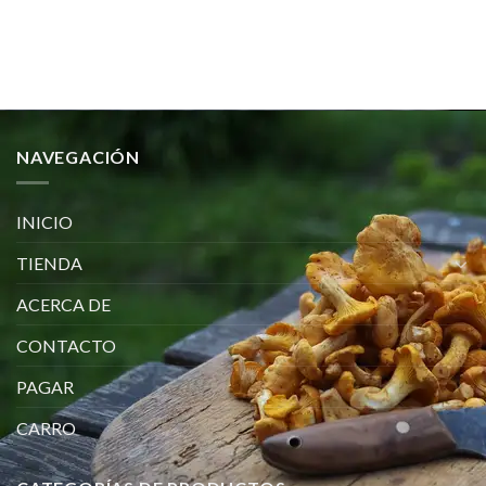
desde
precios:
€310.00
desde
hasta
€250.00
€2,500.00
hasta
€20,100.00
NAVEGACIÓN
INICIO
TIENDA
ACERCA DE
CONTACTO
PAGAR
CARRO