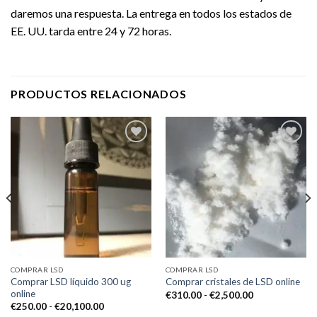
daremos una respuesta. La entrega en todos los estados de
EE. UU. tarda entre 24 y 72 horas.
PRODUCTOS RELACIONADOS
Add to
Add to
wishlist
wishlist
COMPRAR LSD
COMPRAR LSD
Comprar LSD líquido 300 ug
Comprar cristales de LSD online
online
Rango
€
310.00
-
€
2,500.00
de
Rango
€
250.00
-
€
20,100.00
precios:
de