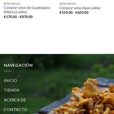
SETAS SECAS
SETAS SECAS
Comprar setas de Guadalajara
Comprar setas Apex online
(México) online
Rango
€
120.00
-
€
620.00
de
Rango
€
170.00
-
€
870.00
precios:
de
desde
precios:
€120.00
desde
hasta
€170.00
€620.00
hasta
€870.00
NAVEGACIÓN
INICIO
TIENDA
ACERCA DE
CONTACTO