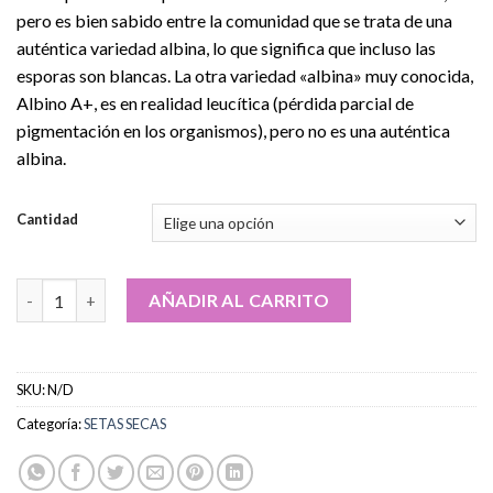
€130.00
pero es bien sabido entre la comunidad que se trata de una
hasta
auténtica variedad albina, lo que significa que incluso las
€635.00
esporas son blancas. La otra variedad «albina» muy conocida,
Albino A+, es en realidad leucítica (pérdida parcial de
pigmentación en los organismos), pero no es una auténtica
albina.
Cantidad
Comprar setas albinas Avery cantidad
AÑADIR AL CARRITO
SKU:
N/D
Categoría:
SETAS SECAS