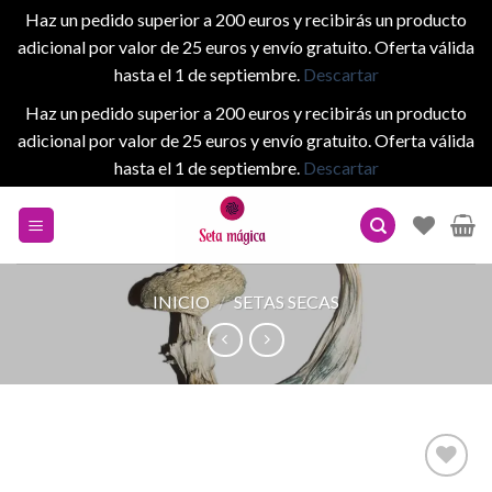
Haz un pedido superior a 200 euros y recibirás un producto
adicional por valor de 25 euros y envío gratuito. Oferta válida
hasta el 1 de septiembre.
Descartar
Haz un pedido superior a 200 euros y recibirás un producto
adicional por valor de 25 euros y envío gratuito. Oferta válida
hasta el 1 de septiembre.
Descartar
Skip
to
content
INICIO
/
SETAS SECAS