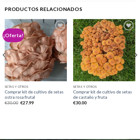
PRODUCTOS RELACIONADOS
¡Oferta!
Add to
Add to
wishlist
wishlist
SETAS Y OTROS
SETAS Y OTROS
Comprar kit de cultivo de setas
Comprar kit de cultivo de setas
ostra rosa frutal
de castaño y fruta
El
El
€
30.00
€
27.99
€
30.00
precio
precio
original
actual
era:
es:
€30.00.
€27.99.