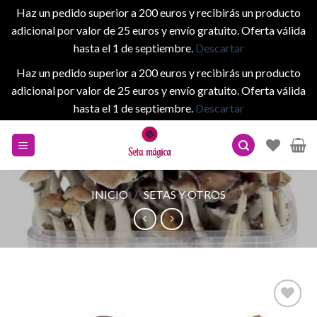
Haz un pedido superior a 200 euros y recibirás un producto
adicional por valor de 25 euros y envío gratuito. Oferta válida
hasta el 1 de septiembre.
Descartar
Haz un pedido superior a 200 euros y recibirás un producto
adicional por valor de 25 euros y envío gratuito. Oferta válida
hasta el 1 de septiembre.
Descartar
Skip
to
content
INICIO
/
SETAS Y OTROS