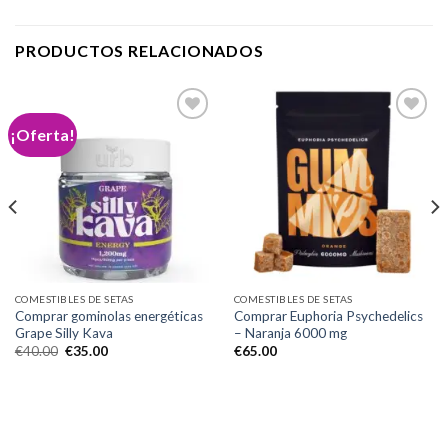
PRODUCTOS RELACIONADOS
¡Oferta!
Add to
Add to
wishlist
wishlist
COMESTIBLES DE SETAS
COMESTIBLES DE SETAS
Comprar gominolas energéticas
Comprar Euphoria Psychedelics
Grape Silly Kava
– Naranja 6000 mg
El
El
€
40.00
€
35.00
€
65.00
precio
precio
original
actual
era:
es:
€40.00.
€35.00.