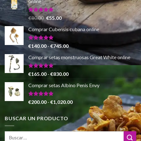
online
desde
€150.00
hasta
Valorado
El
El
€
80.00
€
55.00
con
5.00
€865.00
precio
precio
de 5
Comprar Cubensis cubana online
original
actual
era:
es:
€80.00.
€55.00.
Valorado
Rango
€
140.00
-
€
745.00
con
5.00
de
de 5
Comprar setas monstruosas Great White online
precios:
desde
€140.00
Valorado
Rango
€
165.00
-
€
830.00
con
4.88
hasta
de
de 5
Comprar setas Albino Penis Envy
€745.00
precios:
desde
€165.00
Valorado
Rango
€
200.00
-
€
1,020.00
con
4.86
hasta
de
de 5
€830.00
precios:
BUSCAR UN PRODUCTO
desde
€200.00
hasta