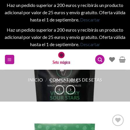
Haz un pedido superior a 200 euros y recibirás un producto
adicional por valor de 25 euros y envío gratuito. Oferta válida
hasta el 1 de septiembre.
Descartar
Haz un pedido superior a 200 euros y recibirás un producto
adicional por valor de 25 euros y envío gratuito. Oferta válida
hasta el 1 de septiembre.
Descartar
Skip
to
content
INICIO
/
COMESTIBLES DE SETAS